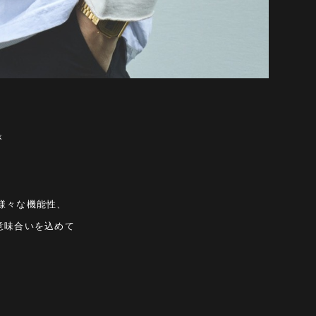
が
て様々な機能性、
意味合いを込めて