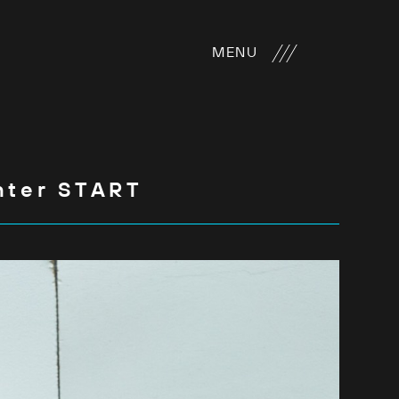
MENU
ter START