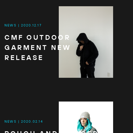
NEWS
2020.12.17
CMF OUTDOOR
GARMENT NEW
RELEASE
NEWS
2020.02.14